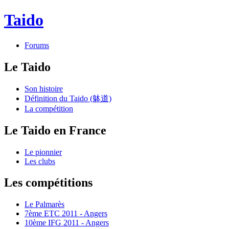
Taido
Forums
Le Taido
Son histoire
Définition du Taido (躰道)
La compétition
Le Taido en France
Le pionnier
Les clubs
Les compétitions
Le Palmarès
7ème ETC 2011 - Angers
10ème IFG 2011 - Angers